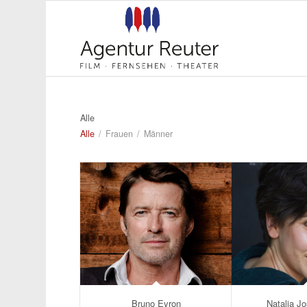
Alle
Alle
/
Frauen
/
Männer
Bruno Eyron
Natalja J