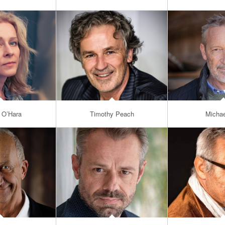
e O’Hara
Timothy Peach
Michae