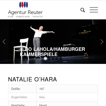
Weiter
© BO LAHOLA/HAMBURGER
KAMMERSPIELE
1
2
3
4
5
NATALIE O’HARA
Größe:
167
Augenfarbe:
blau
Haarfarbe:
blond