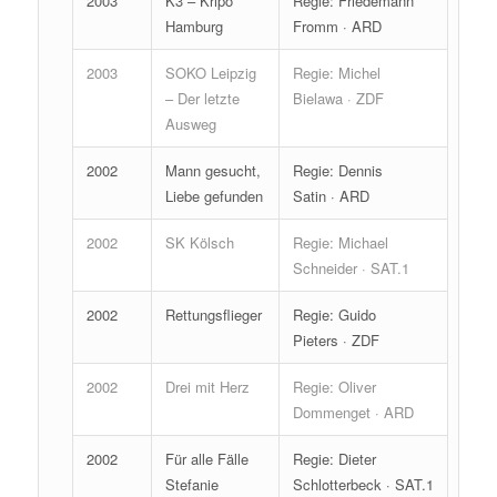
2003
K3 – Kripo
Regie: Friedemann
Hamburg
Fromm · ARD
2003
SOKO Leipzig
Regie: Michel
– Der letzte
Bielawa · ZDF
Ausweg
2002
Mann gesucht,
Regie: Dennis
Liebe gefunden
Satin · ARD
2002
SK Kölsch
Regie: Michael
Schneider · SAT.1
2002
Rettungsflieger
Regie: Guido
Pieters · ZDF
2002
Drei mit Herz
Regie: Oliver
Dommenget · ARD
2002
Für alle Fälle
Regie: Dieter
Stefanie
Schlotterbeck · SAT.1