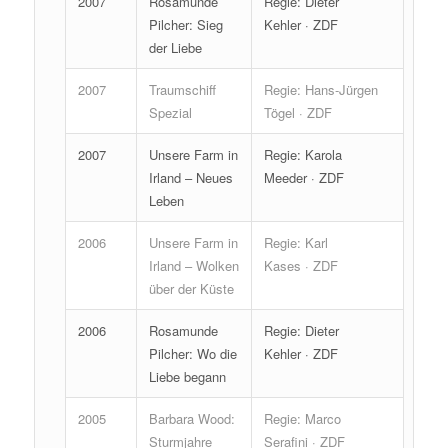
2007
Rosamunde
Regie: Dieter
Pilcher: Sieg
Kehler · ZDF
der Liebe
2007
Traumschiff
Regie: Hans-Jürgen
Spezial
Tögel · ZDF
2007
Unsere Farm in
Regie: Karola
Irland – Neues
Meeder · ZDF
Leben
2006
Unsere Farm in
Regie: Karl
Irland – Wolken
Kases · ZDF
über der Küste
2006
Rosamunde
Regie: Dieter
Pilcher: Wo die
Kehler · ZDF
Liebe begann
2005
Barbara Wood:
Regie: Marco
Sturmjahre
Serafini · ZDF