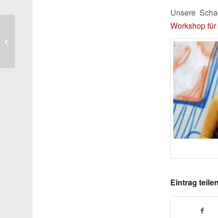
Unsere Scha
Workshop für
Kinostart von
„Schweinskopf al dente“
mit Francis Fulton-
Smith
Eintrag teile