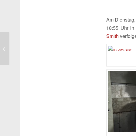
Am Dienstag, 
18:55 Uhr in
Smith
verfolg
Gerd Silberbauer in
„SOKO München“